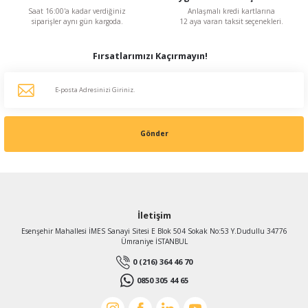
Saat 16:00'a kadar verdiğiniz
Anlaşmalı kredi kartlarına
siparişler aynı gün kargoda.
12 aya varan taksit seçenekleri.
Fırsatlarımızı Kaçırmayın!
Gönder
İletişim
Esenşehir Mahallesi İMES Sanayi Sitesi E Blok 504 Sokak No:53 Y.Dudullu 34776
Ümraniye İSTANBUL
0 (216) 364 46 70
0850 305 44 65