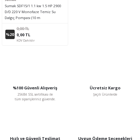
Sumak SDF15/1 1.1 kw 1.5 HP 2900
D/D 220 V Monofaze Temiz Su
Dalgıç Pompası (10 m
Kablo+Flatörlü+Panolu)
0,00 TL
%20
0,00 TL
KDV Dahildir
%100 Güvenli Alışveriş
Ücretsiz Kargo
256Bit SSL sertifikası ile
Şeçili Ürünlerde
tüm siparişleriniz güvende.
Hızlı ve Güvenli Teslimat
Uygun Ödeme Seçenekleri