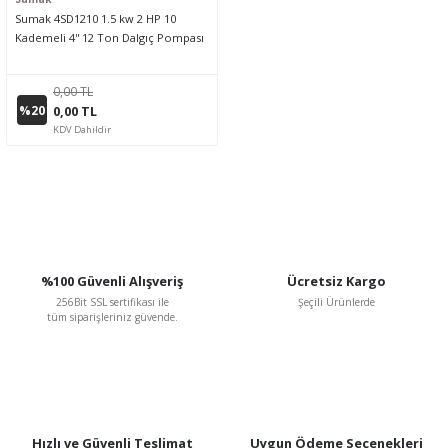
Sumak 4SD1210 1.5 kw 2 HP 10
Kademeli 4'' 12 Ton Dalgıç Pompası
0,00 TL
%20
0,00 TL
KDV Dahildir
%100 Güvenli Alışveriş
Ücretsiz Kargo
256Bit SSL sertifikası ile
Şeçili Ürünlerde
tüm siparişleriniz güvende.
Hızlı ve Güvenli Teslimat
Uygun Ödeme Seçenekleri