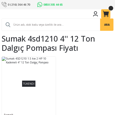
0 (216) 364 46 70
0850 305 44 65
ARA
Sumak 4sd1210 4'' 12 Ton
Dalgıç Pompası Fiyatı
TÜKENDİ
Sumak