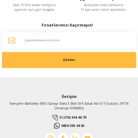
Saat 16:00'a kadar verdiğiniz
Anlaşmalı kredi kartlarına
siparişler aynı gün kargoda.
12 aya varan taksit seçenekleri.
Fırsatlarımızı Kaçırmayın!
Gönder
İletişim
Esenşehir Mahallesi İMES Sanayi Sitesi E Blok 504 Sokak No:53 Y.Dudullu 34776
Ümraniye İSTANBUL
0 (216) 364 46 70
0850 305 44 65