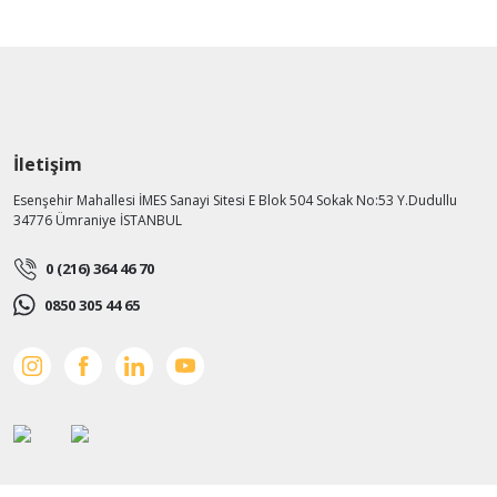
İletişim
Esenşehir Mahallesi İMES Sanayi Sitesi E Blok 504 Sokak No:53 Y.Dudullu
34776 Ümraniye İSTANBUL
0 (216) 364 46 70
0850 305 44 65