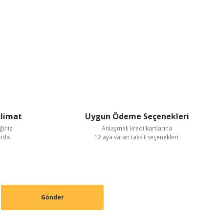
slimat
Uygun Ödeme Seçenekleri
ğiniz
Anlaşmalı kredi kartlarına
goda.
12 aya varan taksit seçenekleri.
Gönder