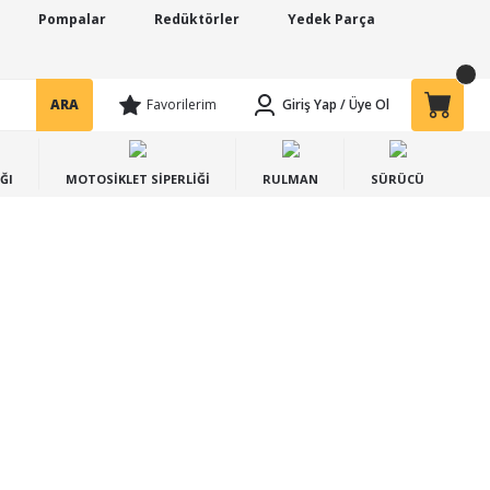
Pompalar
Redüktörler
Yedek Parça
ARA
Favorilerim
Giriş Yap
/
Üye Ol
ĞI
MOTOSİKLET SİPERLİĞİ
RULMAN
SÜRÜCÜ