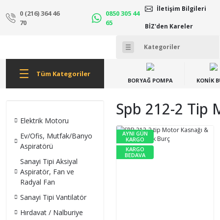
İletişim Bilgileri
0 (216) 364 46
0850 305 44
70
65
BİZ'den Kareler
Tüm Kategoriler
BORYAĞ POMPA
KONİK 
Spb 212-2 Tip 
Elektrik Motoru
AYNI GÜN
Ev/Ofis, Mutfak/Banyo
KARGO
Aspiratörü
KARGO
BEDAVA
Sanayi Tipi Aksiyal
Aspiratör, Fan ve
Radyal Fan
Sanayi Tipi Vantilatör
Hırdavat / Nalburiye