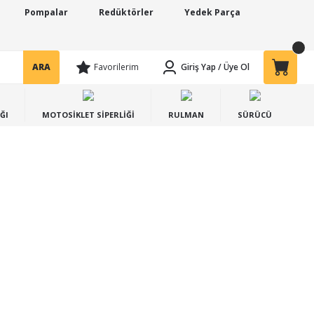
Pompalar
Redüktörler
Yedek Parça
ARA
Favorilerim
Giriş Yap
/
Üye Ol
ĞI
MOTOSİKLET SİPERLİĞİ
RULMAN
SÜRÜCÜ