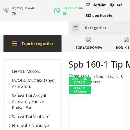
İletişim Bilgileri
0 (216) 364 46
0850 305 44
70
65
BİZ'den Kareler
Tüm Kategoriler
BORYAĞ POMPA
KONİK 
Spb 160-1 Tip 
Elektrik Motoru
AYNI GÜN
Ev/Ofis, Mutfak/Banyo
KARGO
Aspiratörü
KARGO
BEDAVA
Sanayi Tipi Aksiyal
Aspiratör, Fan ve
Radyal Fan
Sanayi Tipi Vantilatör
Hırdavat / Nalburiye