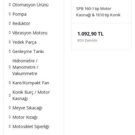
Otomasyon Ürünü
SPB 160-1 tip Motor
Pompa
Kasnağı & 1610 tip Konik
Burç
Redüktör
Vibrasyon Motoru
1.092,90 TL
KDV Dahildir
Yedek Parça
Genleşme Tankı
Hidrometre /
Manometre /
Vakummetre
Kare/Kompakt Fan
Konik Burç / Motor
Kasnağı
Meyve Sıkacağı
Motor Kızağı
Motosiklet Siperliği