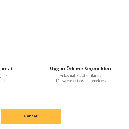
slimat
Uygun Ödeme Seçenekleri
ğiniz
Anlaşmalı kredi kartlarına
goda.
12 aya varan taksit seçenekleri.
Gönder