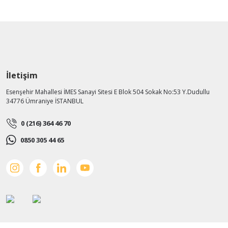
İletişim
Esenşehir Mahallesi İMES Sanayi Sitesi E Blok 504 Sokak No:53 Y.Dudullu
34776 Ümraniye İSTANBUL
0 (216) 364 46 70
0850 305 44 65