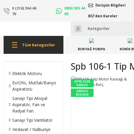
İletişim Bilgileri
0 (216) 364 46
0850 305 44
70
65
BİZ'den Kareler
Tüm Kategoriler
BORYAĞ POMPA
KONİK 
Spb 106-1 Tip 
Elektrik Motoru
AYNI GÜN
Ev/Ofis, Mutfak/Banyo
KARGO
Aspiratörü
KARGO
BEDAVA
Sanayi Tipi Aksiyal
Aspiratör, Fan ve
Radyal Fan
Sanayi Tipi Vantilatör
Hırdavat / Nalburiye