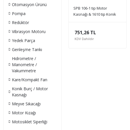
Otomasyon Ürünü
SPB 106-1 tip Motor
Pompa
Kasnağı & 1610 tip Konik
Burç
Redüktör
Vibrasyon Motoru
751,26 TL
KDV Dahildir
Yedek Parça
Genleşme Tankı
Hidrometre /
Manometre /
Vakummetre
Kare/Kompakt Fan
Konik Burç / Motor
Kasnağı
Meyve Sıkacağı
Motor Kızağı
Motosiklet Siperliği