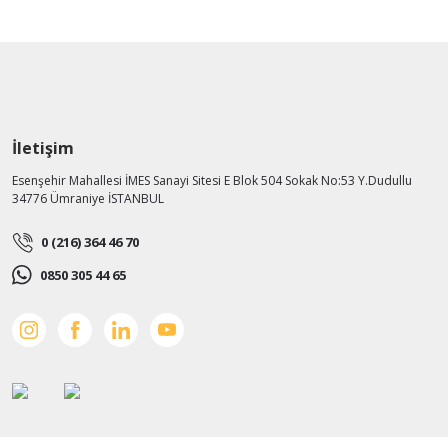
İletişim
Esenşehir Mahallesi İMES Sanayi Sitesi E Blok 504 Sokak No:53 Y.Dudullu
34776 Ümraniye İSTANBUL
0 (216) 364 46 70
0850 305 44 65