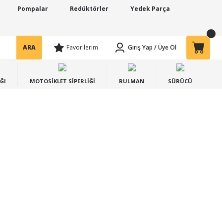
Pompalar
Redüktörler
Yedek Parça
ARA
Favorilerim
Giriş Yap
/
Üye Ol
ĞI
MOTOSİKLET SİPERLİĞİ
RULMAN
SÜRÜCÜ