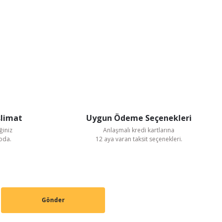
slimat
Uygun Ödeme Seçenekleri
ğiniz
Anlaşmalı kredi kartlarına
goda.
12 aya varan taksit seçenekleri.
Gönder