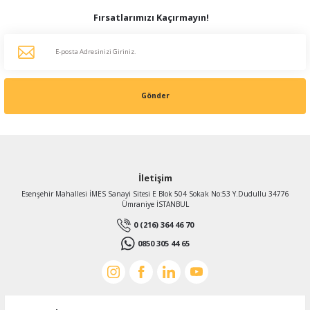
Fırsatlarımızı Kaçırmayın!
Gönder
İletişim
Esenşehir Mahallesi İMES Sanayi Sitesi E Blok 504 Sokak No:53 Y.Dudullu 34776
Ümraniye İSTANBUL
0 (216) 364 46 70
0850 305 44 65