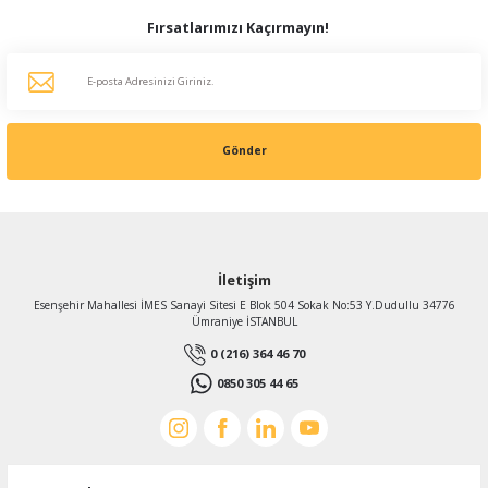
Fırsatlarımızı Kaçırmayın!
Gönder
İletişim
Esenşehir Mahallesi İMES Sanayi Sitesi E Blok 504 Sokak No:53 Y.Dudullu 34776
Ümraniye İSTANBUL
0 (216) 364 46 70
0850 305 44 65