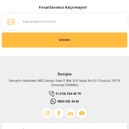
Fırsatlarımızı Kaçırmayın!
Gönder
İletişim
Esenşehir Mahallesi İMES Sanayi Sitesi E Blok 504 Sokak No:53 Y.Dudullu 34776
Ümraniye İSTANBUL
0 (216) 364 46 70
0850 305 44 65