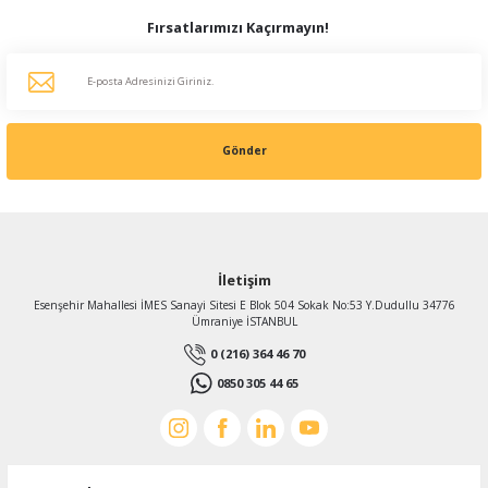
Fırsatlarımızı Kaçırmayın!
Gönder
İletişim
Esenşehir Mahallesi İMES Sanayi Sitesi E Blok 504 Sokak No:53 Y.Dudullu 34776
Ümraniye İSTANBUL
0 (216) 364 46 70
0850 305 44 65