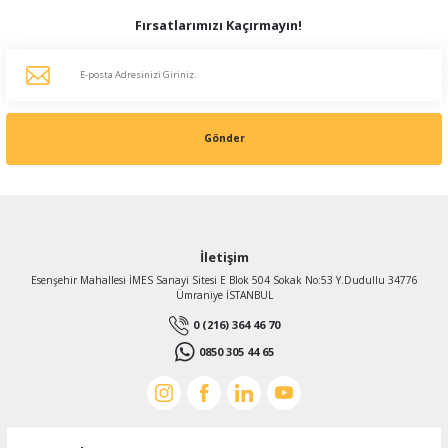
Fırsatlarımızı Kaçırmayın!
Gönder
İletişim
Esenşehir Mahallesi İMES Sanayi Sitesi E Blok 504 Sokak No:53 Y.Dudullu 34776
Ümraniye İSTANBUL
0 (216) 364 46 70
0850 305 44 65