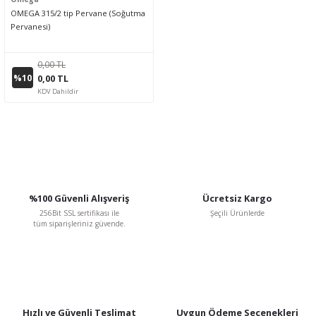
OMEGA 315/2 tip Pervane (Soğutma
Pervanesi)
0,00 TL
%10
0,00 TL
KDV Dahildir
%100 Güvenli Alışveriş
Ücretsiz Kargo
256Bit SSL sertifikası ile
Şeçili Ürünlerde
tüm siparişleriniz güvende.
Hızlı ve Güvenli Teslimat
Uygun Ödeme Seçenekleri