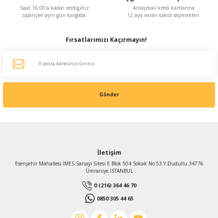
Saat 16:00'a kadar verdiğiniz
Anlaşmalı kredi kartlarına
siparişler aynı gün kargoda.
12 aya varan taksit seçenekleri.
Fırsatlarımızı Kaçırmayın!
Gönder
İletişim
Esenşehir Mahallesi İMES Sanayi Sitesi E Blok 504 Sokak No:53 Y.Dudullu 34776
Ümraniye İSTANBUL
0 (216) 364 46 70
0850 305 44 65