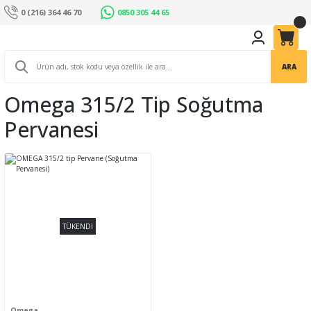
0 (216) 364 46 70
0850 305 44 65
ARA
Omega 315/2 Tip Soğutma
Pervanesi
TÜKENDİ
Omega