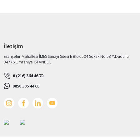
İletişim
Esenşehir Mahallesi İMES Sanayi Sitesi E Blok 504 Sokak No:53 Y.Dudullu
34776 Ümraniye İSTANBUL
0 (216) 364 46 70
0850 305 44 65