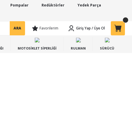
Pompalar
Redüktörler
Yedek Parça
ARA
Favorilerim
Giriş Yap
/
Üye Ol
ĞI
MOTOSİKLET SİPERLİĞİ
RULMAN
SÜRÜCÜ