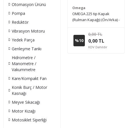
Otomasyon Ürünü
Omega
Pompa
OMEGA 225 tip Kapak
(Rulman Kapağı) (Ön/Arka) -
Redüktör
Pik Döküm
Vibrasyon Motoru
0,00 TL
Yedek Parça
%10
0,00 TL
KDV Dahildir
Genleşme Tankı
Hidrometre /
Manometre /
Vakummetre
Kare/Kompakt Fan
Konik Burç / Motor
Kasnağı
Meyve Sıkacağı
Motor Kızağı
Motosiklet Siperliği