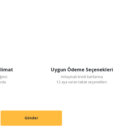
slimat
Uygun Ödeme Seçenekleri
ğiniz
Anlaşmalı kredi kartlarına
goda.
12 aya varan taksit seçenekleri.
Gönder