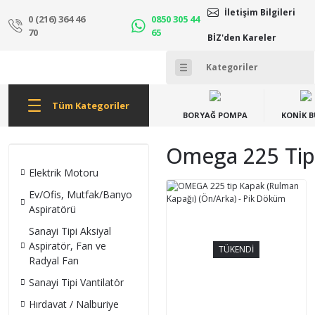
İletişim Bilgileri
0 (216) 364 46
0850 305 44
70
65
BİZ'den Kareler
Tüm Kategoriler
BORYAĞ POMPA
KONİK 
Omega 225 Tip 
Elektrik Motoru
Ev/Ofis, Mutfak/Banyo
Aspiratörü
Sanayi Tipi Aksiyal
Aspiratör, Fan ve
TÜKENDİ
Radyal Fan
Sanayi Tipi Vantilatör
Hırdavat / Nalburiye