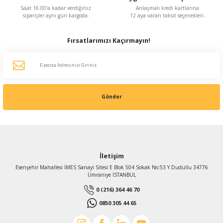
Saat 16:00'a kadar verdiğiniz
Anlaşmalı kredi kartlarına
siparişler aynı gün kargoda.
12 aya varan taksit seçenekleri.
Fırsatlarımızı Kaçırmayın!
Gönder
İletişim
Esenşehir Mahallesi İMES Sanayi Sitesi E Blok 504 Sokak No:53 Y.Dudullu 34776
Ümraniye İSTANBUL
0 (216) 364 46 70
0850 305 44 65