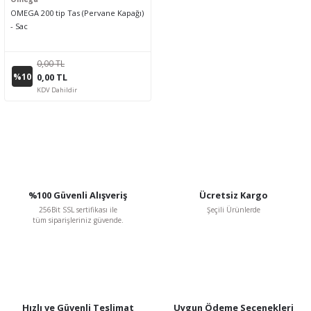
OMEGA 200 tip Tas (Pervane Kapağı)
- Sac
0,00 TL
%10
0,00 TL
KDV Dahildir
%100 Güvenli Alışveriş
Ücretsiz Kargo
256Bit SSL sertifikası ile
Şeçili Ürünlerde
tüm siparişleriniz güvende.
Hızlı ve Güvenli Teslimat
Uygun Ödeme Seçenekleri