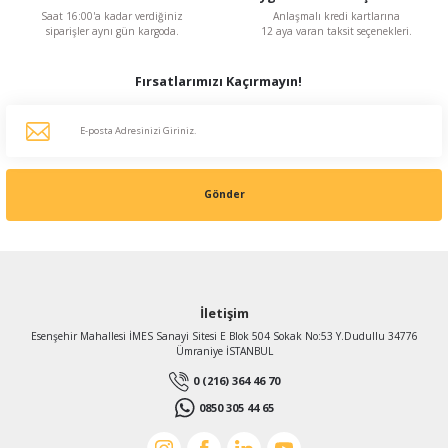
Saat 16:00'a kadar verdiğiniz
Anlaşmalı kredi kartlarına
siparişler aynı gün kargoda.
12 aya varan taksit seçenekleri.
Fırsatlarımızı Kaçırmayın!
Gönder
İletişim
Esenşehir Mahallesi İMES Sanayi Sitesi E Blok 504 Sokak No:53 Y.Dudullu 34776
Ümraniye İSTANBUL
0 (216) 364 46 70
0850 305 44 65