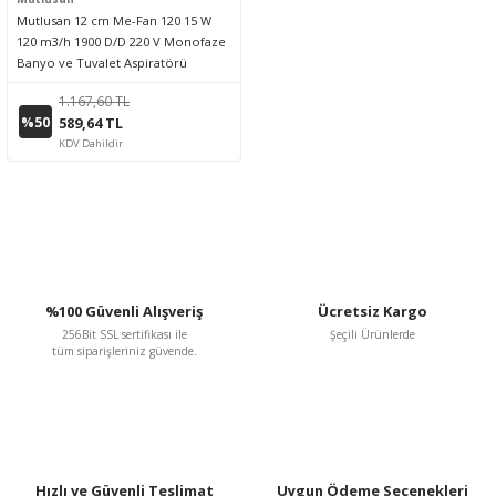
Mutlusan 12 cm Me-Fan 120 15 W
120 m3/h 1900 D/D 220 V Monofaze
Banyo ve Tuvalet Aspiratörü
1.167,60 TL
%50
589,64 TL
KDV Dahildir
%100 Güvenli Alışveriş
Ücretsiz Kargo
256Bit SSL sertifikası ile
Şeçili Ürünlerde
tüm siparişleriniz güvende.
Hızlı ve Güvenli Teslimat
Uygun Ödeme Seçenekleri