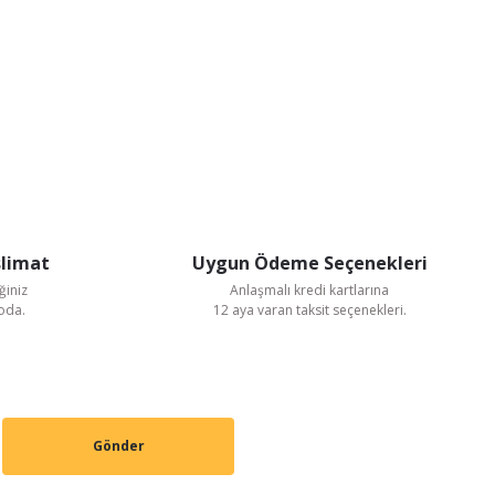
slimat
Uygun Ödeme Seçenekleri
ğiniz
Anlaşmalı kredi kartlarına
goda.
12 aya varan taksit seçenekleri.
Gönder