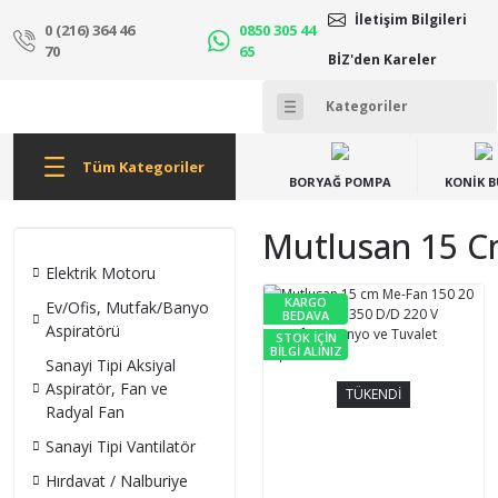
İletişim Bilgileri
0 (216) 364 46
0850 305 44
70
65
BİZ'den Kareler
Tüm Kategoriler
BORYAĞ POMPA
KONİK 
Mutlusan 15 Cm
Elektrik Motoru
KARGO
Ev/Ofis, Mutfak/Banyo
BEDAVA
Aspiratörü
STOK İÇİN
BİLGİ ALINIZ
Sanayi Tipi Aksiyal
Aspiratör, Fan ve
TÜKENDİ
Radyal Fan
Sanayi Tipi Vantilatör
Hırdavat / Nalburiye