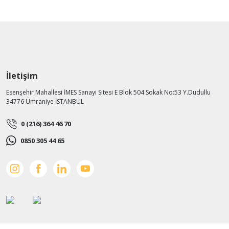
İletişim
Esenşehir Mahallesi İMES Sanayi Sitesi E Blok 504 Sokak No:53 Y.Dudullu
34776 Ümraniye İSTANBUL
0 (216) 364 46 70
0850 305 44 65