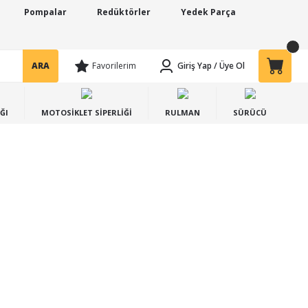
Pompalar
Redüktörler
Yedek Parça
ARA
Favorilerim
Giriş Yap
/
Üye Ol
ĞI
MOTOSİKLET SİPERLİĞİ
RULMAN
SÜRÜCÜ