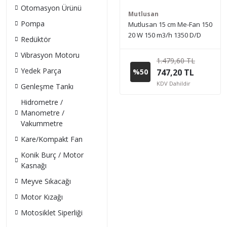
Otomasyon Ürünü
Mutlusan
Pompa
Mutlusan 15 cm Me-Fan 150
20 W 150 m3/h 1350 D/D
Redüktör
220 V Monofaze Banyo ve
Vibrasyon Motoru
Tuvalet Aspiratörü
1.479,60 TL
Yedek Parça
%50
747,20 TL
KDV Dahildir
Genleşme Tankı
Hidrometre /
Manometre /
Vakummetre
Kare/Kompakt Fan
Konik Burç / Motor
Kasnağı
Meyve Sıkacağı
Motor Kızağı
Motosiklet Siperliği