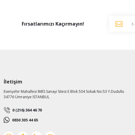
Fırsatlarımızı Kaçırmayın!
İletişim
Esenşehir Mahallesi İMES Sanayi Sitesi E Blok 504 Sokak No:53 Y.Dudullu
34776 Ümraniye İSTANBUL
0 (216) 364 46 70
0850 305 44 65