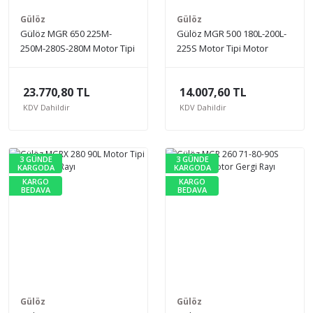
Gülöz
Gülöz
Gülöz MGR 650 225M-
Gülöz MGR 500 180L-200L-
250M-280S-280M Motor Tipi
225S Motor Tipi Motor
Motor Gergi Rayı
Gergi Rayı
23.770,80 TL
14.007,60 TL
KDV Dahildir
KDV Dahildir
3 GÜNDE
3 GÜNDE
KARGODA
KARGODA
KARGO
KARGO
BEDAVA
BEDAVA
Gülöz
Gülöz