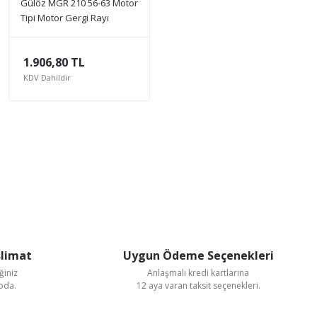
Gülöz MGR 210 56-63 Motor
Tipi Motor Gergi Rayı
1.906,80 TL
KDV Dahildir
slimat
Uygun Ödeme Seçenekleri
ğiniz
Anlaşmalı kredi kartlarına
goda.
12 aya varan taksit seçenekleri.