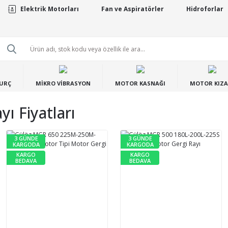
Elektrik Motorları
Fan ve Aspiratörler
Hidroforlar
BURÇ
MİKRO VİBRASYON
MOTOR KASNAĞI
MOTOR KIZA
ı Fiyatları
3 GÜNDE
3 GÜNDE
KARGODA
KARGODA
KARGO
KARGO
BEDAVA
BEDAVA