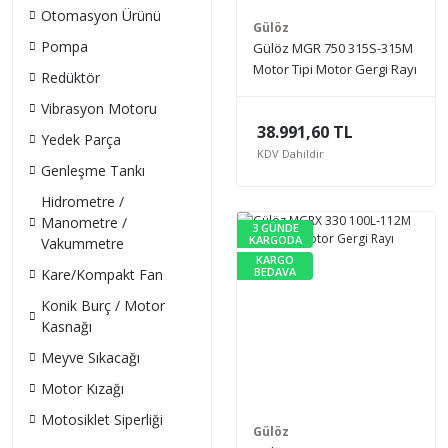
Otomasyon Ürünü
Gülöz
Pompa
Gülöz MGR 750 315S-315M
Motor Tipi Motor Gergi Rayı
Redüktör
Vibrasyon Motoru
38.991,60 TL
Yedek Parça
KDV Dahildir
Genleşme Tankı
Hidrometre /
Manometre /
3 GÜNDE
KARGODA
Vakummetre
KARGO
BEDAVA
Kare/Kompakt Fan
Konik Burç / Motor
Kasnağı
Meyve Sıkacağı
Motor Kızağı
Motosiklet Siperliği
Gülöz