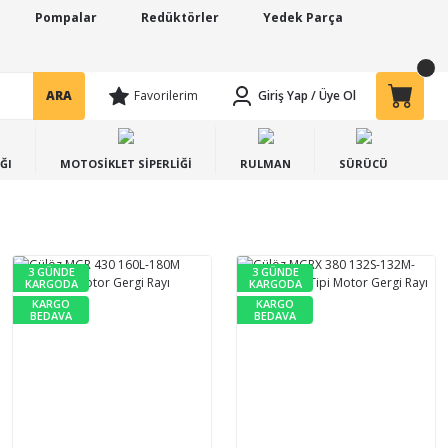
Pompalar
Redüktörler
Yedek Parça
ARA
Favorilerim
Giriş Yap
/
Üye Ol
ĞI
MOTOSİKLET SİPERLİĞİ
RULMAN
SÜRÜCÜ
3 GÜNDE
3 GÜNDE
KARGODA
KARGODA
KARGO
KARGO
BEDAVA
BEDAVA