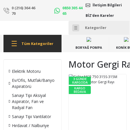
İletişim Bilgileri
0 (216) 364 46
0850 305 44
70
65
BİZ'den Kareler
Tüm Kategoriler
BORYAĞ POMPA
KONİK 
Motor Gergi Ray
Elektrik Motoru
3 GÜNDE
Ev/Ofis, Mutfak/Banyo
KARGODA
Aspiratörü
KARGO
BEDAVA
Sanayi Tipi Aksiyal
Aspiratör, Fan ve
Radyal Fan
Sanayi Tipi Vantilatör
Hırdavat / Nalburiye