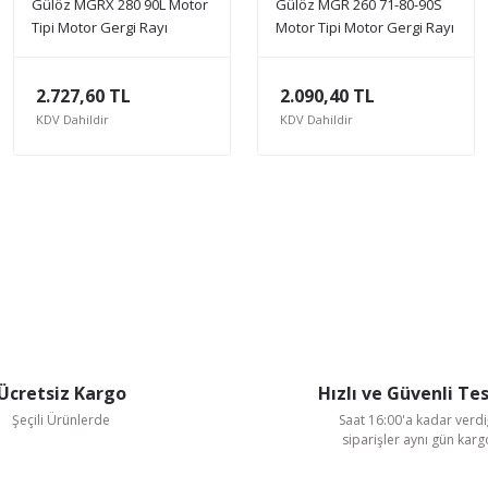
Gülöz MGRX 280 90L Motor
Gülöz MGR 260 71-80-90S
Tipi Motor Gergi Rayı
Motor Tipi Motor Gergi Rayı
2.727,60 TL
2.090,40 TL
KDV Dahildir
KDV Dahildir
Ücretsiz Kargo
Hızlı ve Güvenli Te
Şeçili Ürünlerde
Saat 16:00'a kadar verdi
siparişler aynı gün kar