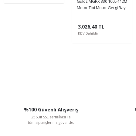
Gülöz MGRX 330 100L-112M
Motor Tipi Motor Gergi Rayı
3.026,40 TL
KDV Dahildir
%100 Güvenli Alışveriş
256Bit SSL sertifikası ile
tüm siparişleriniz güvende.