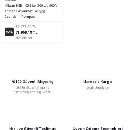
Miksan HEB - 05 3 kw 300 L/d 400 V
Trifaze Paslanmaz Boryağ
Devirdaim Pompası
85.677,60 TL
%16
71.969,18 TL
KDV Dahildir
%100 Güvenli Alışveriş
Ücretsiz Kargo
256Bit SSL sertifikası ile
Şeçili Ürünlerde
tüm siparişleriniz güvende.
Hızlı ve Güvenli Teslimat
Uygun Ödeme Seçenekleri