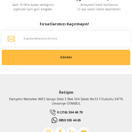
Saat 16:00'a kadar verdiğiniz
Anlaşmalı kredi kartlarına
siparişler aynı gün kargoda.
12 aya varan taksit seçenekleri.
Fırsatlarımızı Kaçırmayın!
Gönder
İletişim
Esenşehir Mahallesi İMES Sanayi Sitesi E Blok 504 Sokak No:53 Y.Dudullu 34776
Ümraniye İSTANBUL
0 (216) 364 46 70
0850 305 44 65