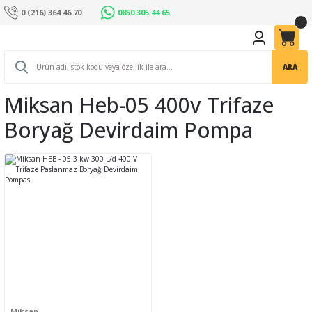
0 (216) 364 46 70
0850 305 44 65
ARA
Miksan Heb-05 400v Trifaze
Boryağ Devirdaim Pompa
Miksan