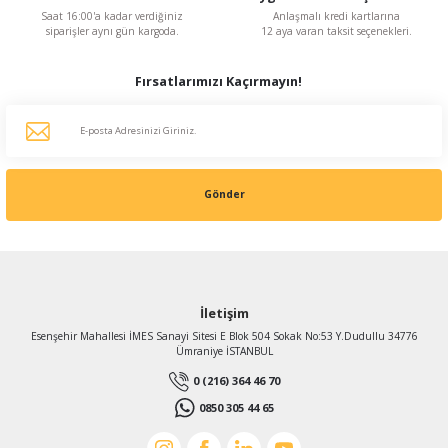
Saat 16:00'a kadar verdiğiniz
Anlaşmalı kredi kartlarına
siparişler aynı gün kargoda.
12 aya varan taksit seçenekleri.
Fırsatlarımızı Kaçırmayın!
Gönder
İletişim
Esenşehir Mahallesi İMES Sanayi Sitesi E Blok 504 Sokak No:53 Y.Dudullu 34776
Ümraniye İSTANBUL
0 (216) 364 46 70
0850 305 44 65