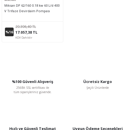
Miksan DP 62/160 0.18 kw 60 L/d 400
V Trifaze Devirdaim Pompası
20.306,40 TL
%16
17.057,38 TL
KDV Dahildir
%100 Güvenli Alışveriş
Ücretsiz Kargo
256Bit SSL sertifikası ile
Şeçili Ürünlerde
tüm siparişleriniz güvende.
Hızlı ve Güvenli Teslimat
Uygun Ödeme Seçenekleri