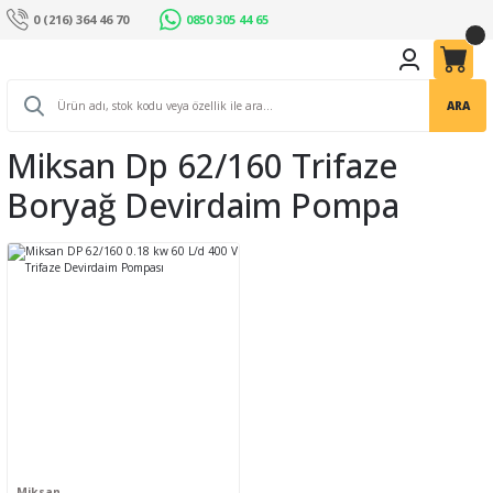
0 (216) 364 46 70
0850 305 44 65
ARA
Miksan Dp 62/160 Trifaze
Boryağ Devirdaim Pompa
Miksan