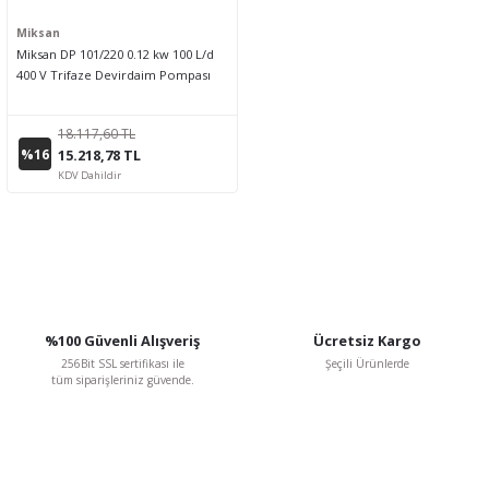
Miksan
Miksan DP 101/220 0.12 kw 100 L/d
400 V Trifaze Devirdaim Pompası
18.117,60 TL
%16
15.218,78 TL
KDV Dahildir
%100 Güvenli Alışveriş
Ücretsiz Kargo
256Bit SSL sertifikası ile
Şeçili Ürünlerde
tüm siparişleriniz güvende.