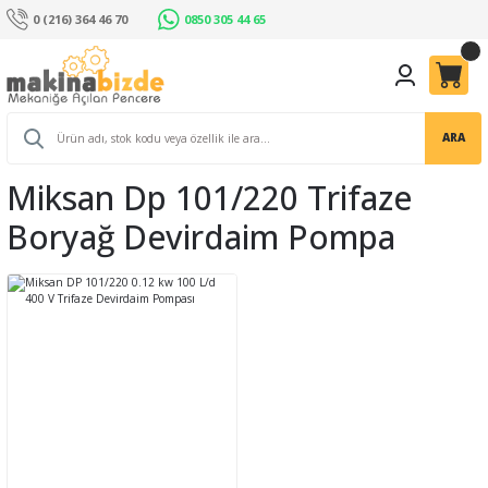
0 (216) 364 46 70
0850 305 44 65
ARA
Miksan Dp 101/220 Trifaze
Boryağ Devirdaim Pompa