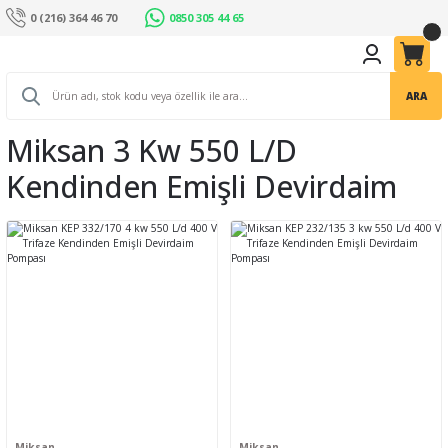
0 (216) 364 46 70
0850 305 44 65
ARA
Miksan 3 Kw 550 L/d
Kendinden Emişli Devirdaim
Miksan
Miksan