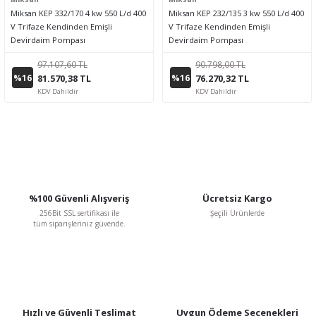
Miksan KEP 332/170 4 kw 550 L/d 400
Miksan KEP 232/135 3 kw 550 L/d 400
V Trifaze Kendinden Emişli
V Trifaze Kendinden Emişli
Devirdaim Pompası
Devirdaim Pompası
97.107,60 TL
90.798,00 TL
%16
%16
81.570,38 TL
76.270,32 TL
KDV Dahildir
KDV Dahildir
%100 Güvenli Alışveriş
Ücretsiz Kargo
256Bit SSL sertifikası ile
Şeçili Ürünlerde
tüm siparişleriniz güvende.
Hızlı ve Güvenli Teslimat
Uygun Ödeme Seçenekleri