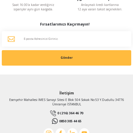
Saat 16:00'a kadar verdiğiniz
Anlaşmalı kredi kartlarına
siparişler aynı gün kargoda.
12 aya varan taksit seçenekleri.
Fırsatlarımızı Kaçırmayın!
Gönder
İletişim
Esenşehir Mahallesi İMES Sanayi Sitesi E Blok 504 Sokak No:53 Y.Dudullu 34776
Ümraniye İSTANBUL
0 (216) 364 46 70
0850 305 44 65