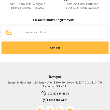
Saat 16:00'a kadar verdiğiniz
Anlaşmalı kredi kartlarına
siparişler aynı gün kargoda.
12 aya varan taksit seçenekleri.
Fırsatlarımızı Kaçırmayın!
Gönder
İletişim
Esenşehir Mahallesi İMES Sanayi Sitesi E Blok 504 Sokak No:53 Y.Dudullu 34776
Ümraniye İSTANBUL
0 (216) 364 46 70
0850 305 44 65