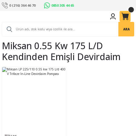
0 (216) 364 46 70
0850 305 44 65
ARA
Miksan 0.55 Kw 175 L/d
Kendinden Emişli Devirdaim
Miksan