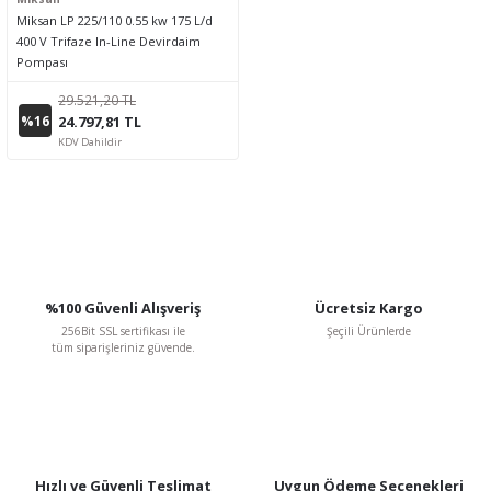
Miksan LP 225/110 0.55 kw 175 L/d
400 V Trifaze In-Line Devirdaim
Pompası
29.521,20 TL
%16
24.797,81 TL
KDV Dahildir
%100 Güvenli Alışveriş
Ücretsiz Kargo
256Bit SSL sertifikası ile
Şeçili Ürünlerde
tüm siparişleriniz güvende.
Hızlı ve Güvenli Teslimat
Uygun Ödeme Seçenekleri