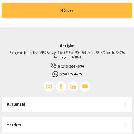
Gönder
İletişim
Esenşehir Mahallesi İMES Sanayi Sitesi E Blok 504 Sokak No:53 Y.Dudullu 34776
Ümraniye İSTANBUL
0 (216) 364 46 70
0850 305 44 65
Kurumsal
Yardım