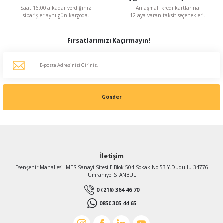
Saat 16:00'a kadar verdiğiniz
Anlaşmalı kredi kartlarına
siparişler aynı gün kargoda.
12 aya varan taksit seçenekleri.
Fırsatlarımızı Kaçırmayın!
Gönder
İletişim
Esenşehir Mahallesi İMES Sanayi Sitesi E Blok 504 Sokak No:53 Y.Dudullu 34776
Ümraniye İSTANBUL
0 (216) 364 46 70
0850 305 44 65