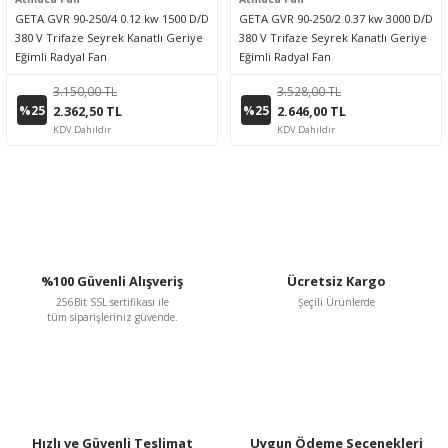
GETA GVR 90-250/4 0.12 kw 1500 D/D
GETA GVR 90-250/2 0.37 kw 3000 D/D
380 V Trifaze Seyrek Kanatlı Geriye
380 V Trifaze Seyrek Kanatlı Geriye
Eğimli Radyal Fan
Eğimli Radyal Fan
3.150,00 TL
3.528,00 TL
%25
%25
2.362,50 TL
2.646,00 TL
KDV Dahildir
KDV Dahildir
%100 Güvenli Alışveriş
Ücretsiz Kargo
256Bit SSL sertifikası ile
Şeçili Ürünlerde
tüm siparişleriniz güvende.
Hızlı ve Güvenli Teslimat
Uygun Ödeme Seçenekleri