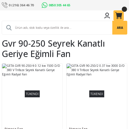
0 (216) 364 46 70
0850 305 44 65
ARA
Gvr 90-250 Seyrek Kanatlı
Geriye Eğimli Fan
TÜKENDİ
TÜKENDİ
Atmaca Fan
Atmaca Fan