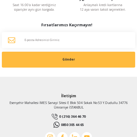
Saat 16:00'a kadar verdiğiniz
Anlaşmalı kredi kartlarına
siparişler aynı gün kargoda.
12 aya varan taksit seçenekleri.
Fırsatlarımızı Kaçırmayın!
Gönder
İletişim
Esenşehir Mahallesi İMES Sanayi Sitesi E Blok 504 Sokak No:53 Y.Dudullu 34776
Ümraniye İSTANBUL
0 (216) 364 46 70
0850 305 44 65