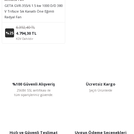
GETA GVR-355/6 1.5 kw 1000 D/D 380
V Trifaze Sık Kanatlı Öne Eğimli
Radyal Fan
6.392,40 TL
%25
4.794,30 TL
KDV Dahildir
%100 Güvenli Alışveriş
Ücretsiz Kargo
256Bit SSL sertifikası ile
Şeçili Ürünlerde
tüm siparişleriniz güvende.
Hızlı ve Güvenli Teslimat
Uygun Ödeme Seçenekleri