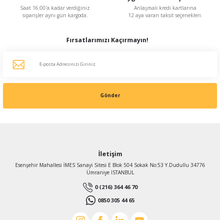
Saat 16:00'a kadar verdiğiniz
Anlaşmalı kredi kartlarına
siparişler aynı gün kargoda.
12 aya varan taksit seçenekleri.
Fırsatlarımızı Kaçırmayın!
Gönder
İletişim
Esenşehir Mahallesi İMES Sanayi Sitesi E Blok 504 Sokak No:53 Y.Dudullu 34776
Ümraniye İSTANBUL
0 (216) 364 46 70
0850 305 44 65