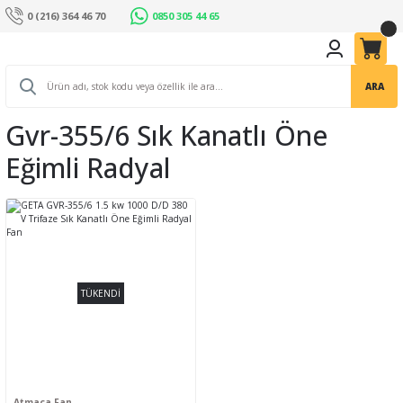
0 (216) 364 46 70
0850 305 44 65
ARA
Gvr-355/6 Sık Kanatlı Öne
Eğimli Radyal
TÜKENDİ
Atmaca Fan