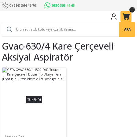
0 (216) 364 46 70
0850 305 44 65
ARA
Gvac-630/4 Kare Çerçeveli
Aksiyal Aspiratör
TÜKENDİ
Atmaca Fan