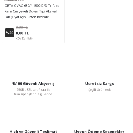
GETA GVAC-630/4 1500 D/D Trifaze
Kare Çerçeveli Duvar Tipi Aksiyal
Fan (Fiyat için lütfen bizimle
iletişime geçiniz.)
0,00 TL
%20
0,00 TL
KDV Dahildir
%100 Güvenli Alışveriş
Ücretsiz Kargo
256Bit SSL sertifikası ile
Şeçili Ürünlerde
tüm siparişleriniz güvende.
Hızlı ve Güvenli Teslimat
Uygun Ödeme Seçenekleri