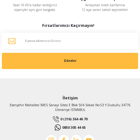
Saat 16:00'a kadar verdiğiniz
Anlaşmalı kredi kartlarına
siparişler aynı gün kargoda.
12 aya varan taksit seçenekleri.
Fırsatlarımızı Kaçırmayın!
Gönder
İletişim
Esenşehir Mahallesi İMES Sanayi Sitesi E Blok 504 Sokak No:53 Y.Dudullu 34776
Ümraniye İSTANBUL
0 (216) 364 46 70
0850 305 44 65