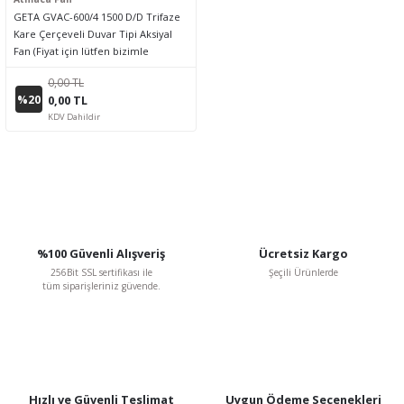
GETA GVAC-600/4 1500 D/D Trifaze
Kare Çerçeveli Duvar Tipi Aksiyal
Fan (Fiyat için lütfen bizimle
iletişime geçiniz.)
0,00 TL
%20
0,00 TL
KDV Dahildir
%100 Güvenli Alışveriş
Ücretsiz Kargo
256Bit SSL sertifikası ile
Şeçili Ürünlerde
tüm siparişleriniz güvende.
Hızlı ve Güvenli Teslimat
Uygun Ödeme Seçenekleri