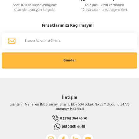
Saat 16:00'a kadar verdiğiniz
Anlaşmalı kredi kartlarına
siparişler aynı gün kargoda.
12 aya varan taksit seçenekleri.
Fırsatlarımızı Kaçırmayın!
Gönder
İletişim
Esenşehir Mahallesi İMES Sanayi Sitesi E Blok 504 Sokak No:53 Y.Dudullu 34776
Ümraniye İSTANBUL
0 (216) 364 46 70
0850 305 44 65