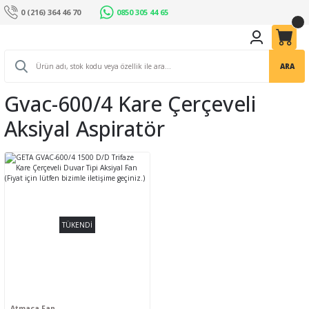
0 (216) 364 46 70
0850 305 44 65
ARA
Gvac-600/4 Kare Çerçeveli
Aksiyal Aspiratör
TÜKENDİ
Atmaca Fan