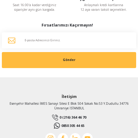
Saat 16:00'a kadar verdiğiniz
Anlaşmalı kredi kartlarına
siparişler aynı gün kargoda.
12 aya varan taksit seçenekleri.
Fırsatlarımızı Kaçırmayın!
Gönder
İletişim
Esenşehir Mahallesi İMES Sanayi Sitesi E Blok 504 Sokak No:53 Y.Dudullu 34776
Ümraniye İSTANBUL
0 (216) 364 46 70
0850 305 44 65