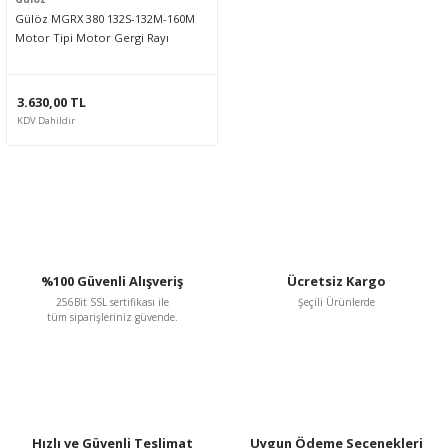
Gülöz MGRX 380 132S-132M-160M
Motor Tipi Motor Gergi Rayı
3.630,00 TL
KDV Dahildir
%100 Güvenli Alışveriş
Ücretsiz Kargo
256Bit SSL sertifikası ile
Şeçili Ürünlerde
tüm siparişleriniz güvende.
Hızlı ve Güvenli Teslimat
Uygun Ödeme Seçenekleri