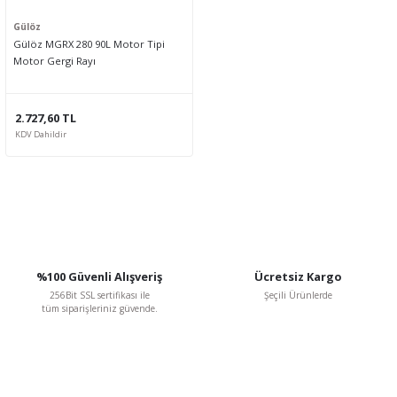
Gülöz
Gülöz MGRX 280 90L Motor Tipi
Motor Gergi Rayı
2.727,60 TL
KDV Dahildir
%100 Güvenli Alışveriş
Ücretsiz Kargo
256Bit SSL sertifikası ile
Şeçili Ürünlerde
tüm siparişleriniz güvende.