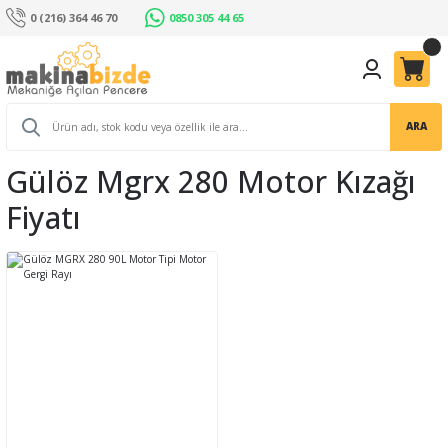
0 (216) 364 46 70
0850 305 44 65
ARA
Gülöz Mgrx 280 Motor Kızağı
Fiyatı