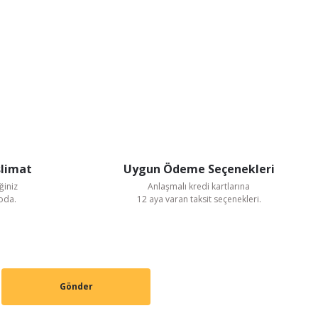
slimat
Uygun Ödeme Seçenekleri
ğiniz
Anlaşmalı kredi kartlarına
goda.
12 aya varan taksit seçenekleri.
Gönder