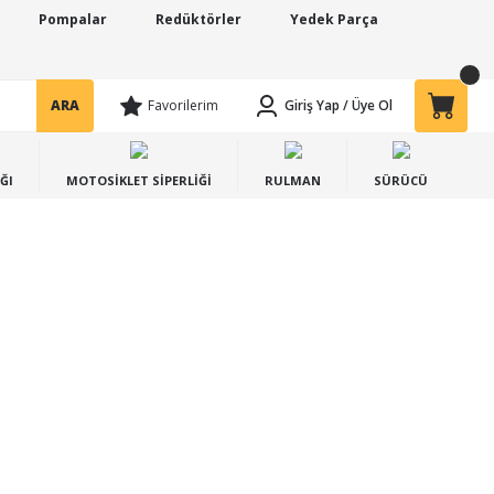
Pompalar
Redüktörler
Yedek Parça
ARA
Favorilerim
Giriş Yap
/
Üye Ol
ĞI
MOTOSİKLET SİPERLİĞİ
RULMAN
SÜRÜCÜ