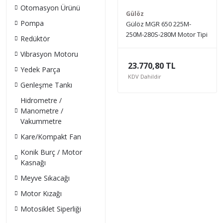
Otomasyon Ürünü
Gülöz
Pompa
Gülöz MGR 650 225M-
250M-280S-280M Motor Tipi
Redüktör
Motor Gergi Rayı
Vibrasyon Motoru
23.770,80 TL
Yedek Parça
KDV Dahildir
Genleşme Tankı
Hidrometre /
Manometre /
Vakummetre
Kare/Kompakt Fan
Konik Burç / Motor
Kasnağı
Meyve Sıkacağı
Motor Kızağı
Motosiklet Siperliği