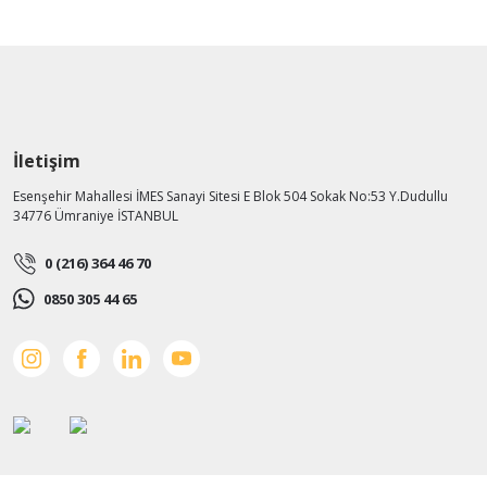
İletişim
Esenşehir Mahallesi İMES Sanayi Sitesi E Blok 504 Sokak No:53 Y.Dudullu
34776 Ümraniye İSTANBUL
0 (216) 364 46 70
0850 305 44 65