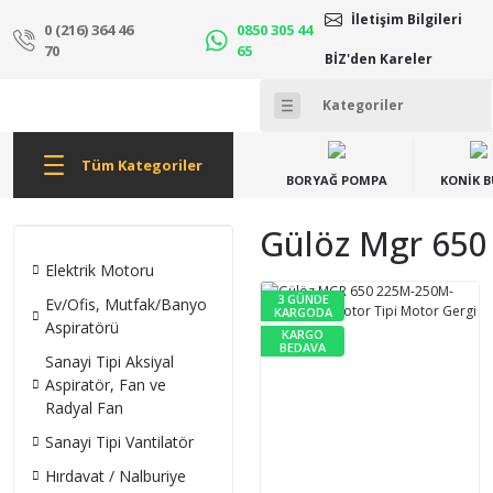
İletişim Bilgileri
0 (216) 364 46
0850 305 44
70
65
BİZ'den Kareler
Tüm Kategoriler
BORYAĞ POMPA
KONİK 
Gülöz Mgr 650 
Elektrik Motoru
3 GÜNDE
Ev/Ofis, Mutfak/Banyo
KARGODA
Aspiratörü
KARGO
BEDAVA
Sanayi Tipi Aksiyal
Aspiratör, Fan ve
Radyal Fan
Sanayi Tipi Vantilatör
Hırdavat / Nalburiye