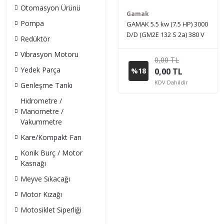
Otomasyon Ürünü
Gamak
Pompa
GAMAK 5.5 kw (7.5 HP) 3000
D/D (GM2E 132 S 2a) 380 V
Redüktör
Trifaze IE2 Elektrik Motoru -
Vibrasyon Motoru
Pik Döküm
0,00 TL
Yedek Parça
%18
0,00 TL
KDV Dahildir
Genleşme Tankı
Hidrometre /
Manometre /
Vakummetre
Kare/Kompakt Fan
Konik Burç / Motor
Kasnağı
Meyve Sıkacağı
Motor Kızağı
Motosiklet Siperliği