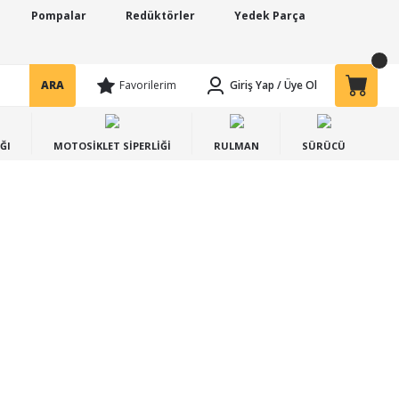
Pompalar
Redüktörler
Yedek Parça
ARA
Favorilerim
Giriş Yap
/
Üye Ol
ĞI
MOTOSİKLET SİPERLİĞİ
RULMAN
SÜRÜCÜ