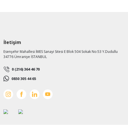
İletişim
Esenşehir Mahallesi İMES Sanayi Sitesi E Blok 504 Sokak No:53 Y.Dudullu
34776 Ümraniye İSTANBUL
0 (216) 364 46 70
0850 305 44 65