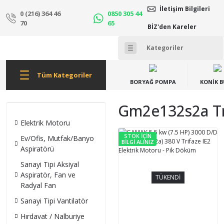
İletişim Bilgileri
0 (216) 364 46
0850 305 44
70
65
BİZ'den Kareler
Tüm Kategoriler
BORYAĞ POMPA
KONİK 
Gm2e132s2a Tr
Elektrik Motoru
STOK İÇİN
Ev/Ofis, Mutfak/Banyo
BİLGİ ALINIZ
Aspiratörü
Sanayi Tipi Aksiyal
Aspiratör, Fan ve
TÜKENDİ
Radyal Fan
Sanayi Tipi Vantilatör
Hırdavat / Nalburiye