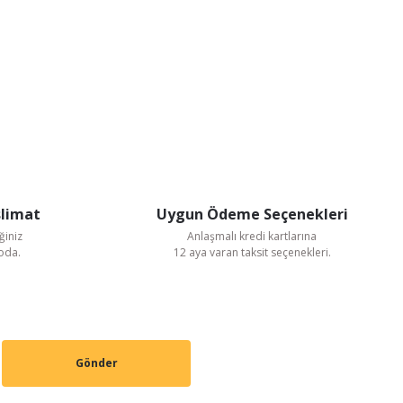
slimat
Uygun Ödeme Seçenekleri
ğiniz
Anlaşmalı kredi kartlarına
goda.
12 aya varan taksit seçenekleri.
Gönder