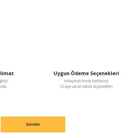
slimat
Uygun Ödeme Seçenekleri
ğiniz
Anlaşmalı kredi kartlarına
goda.
12 aya varan taksit seçenekleri.
Gönder