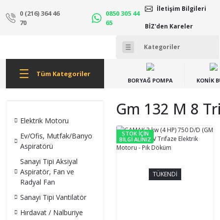
İletişim Bilgileri
0 (216) 364 46
0850 305 44
70
65
BİZ'den Kareler
Tüm Kategoriler
BORYAĞ POMPA
KONİK 
Gm 132 M 8 Tri
Elektrik Motoru
STOK İÇİN
Ev/Ofis, Mutfak/Banyo
BİLGİ ALINIZ
Aspiratörü
Sanayi Tipi Aksiyal
Aspiratör, Fan ve
TÜKENDİ
Radyal Fan
Sanayi Tipi Vantilatör
Hırdavat / Nalburiye