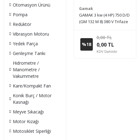
Otomasyon Ürünü
Gamak
Pompa
GAMAK 3 kw (4 HP) 750 D/D
(GM 132 M 8) 380 V Trifaze
Redüktör
Elektrik Motoru - Pik Döküm
Vibrasyon Motoru
0,00 TL
Yedek Parça
%18
0,00 TL
KDV Dahildir
Genleşme Tankı
Hidrometre /
Manometre /
Vakummetre
Kare/Kompakt Fan
Konik Burç / Motor
Kasnağı
Meyve Sıkacağı
Motor Kızağı
Motosiklet Siperliği