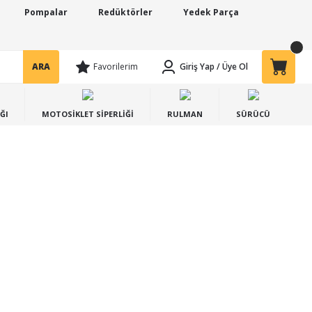
Pompalar
Redüktörler
Yedek Parça
ARA
Favorilerim
Giriş Yap
/
Üye Ol
ĞI
MOTOSİKLET SİPERLİĞİ
RULMAN
SÜRÜCÜ