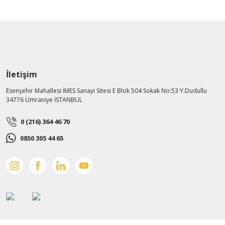
İletişim
Esenşehir Mahallesi İMES Sanayi Sitesi E Blok 504 Sokak No:53 Y.Dudullu
34776 Ümraniye İSTANBUL
0 (216) 364 46 70
0850 305 44 65