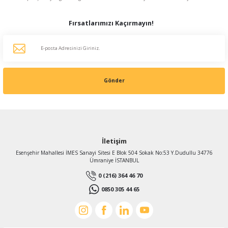
Fırsatlarımızı Kaçırmayın!
Gönder
İletişim
Esenşehir Mahallesi İMES Sanayi Sitesi E Blok 504 Sokak No:53 Y.Dudullu 34776
Ümraniye İSTANBUL
0 (216) 364 46 70
0850 305 44 65