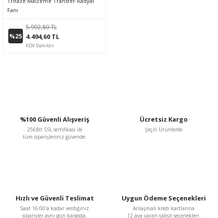
Trifaze Malzeme Transfer Radyal
Fanı
5.992,80 TL
%25
4.494,60 TL
KDV Dahildir
%100 Güvenli Alışveriş
Ücretsiz Kargo
256Bit SSL sertifikası ile
Şeçili Ürünlerde
tüm siparişleriniz güvende.
Hızlı ve Güvenli Teslimat
Uygun Ödeme Seçenekleri
Saat 16:00'a kadar verdiğiniz
Anlaşmalı kredi kartlarına
siparişler aynı gün kargoda.
12 aya varan taksit seçenekleri.