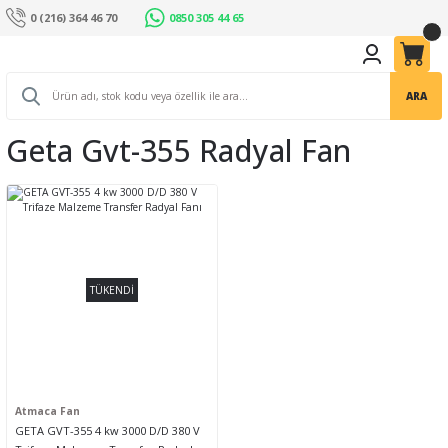
0 (216) 364 46 70
0850 305 44 65
ARA
Geta Gvt-355 Radyal Fan
TÜKENDİ
Atmaca Fan
GETA GVT-355 4 kw 3000 D/D 380 V