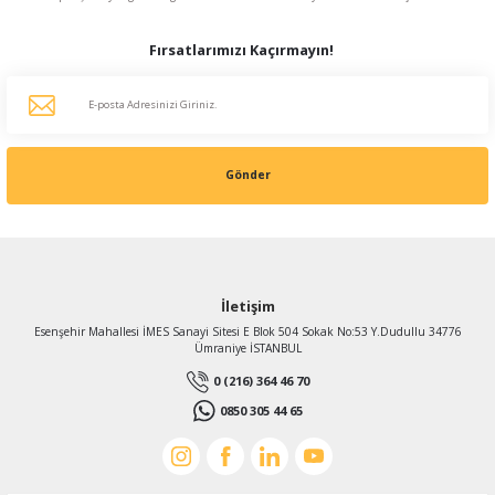
Fırsatlarımızı Kaçırmayın!
Gönder
İletişim
Esenşehir Mahallesi İMES Sanayi Sitesi E Blok 504 Sokak No:53 Y.Dudullu 34776
Ümraniye İSTANBUL
0 (216) 364 46 70
0850 305 44 65