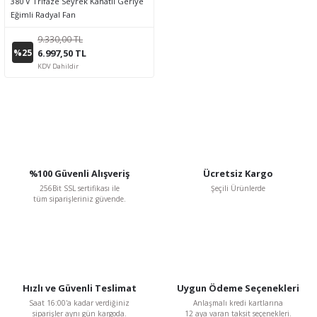
380 V Trifaze Seyrek Kanatlı Geriye
Eğimli Radyal Fan
9.330,00 TL
%25
6.997,50 TL
KDV Dahildir
%100 Güvenli Alışveriş
Ücretsiz Kargo
256Bit SSL sertifikası ile
Şeçili Ürünlerde
tüm siparişleriniz güvende.
Hızlı ve Güvenli Teslimat
Uygun Ödeme Seçenekleri
Saat 16:00'a kadar verdiğiniz
Anlaşmalı kredi kartlarına
siparişler aynı gün kargoda.
12 aya varan taksit seçenekleri.