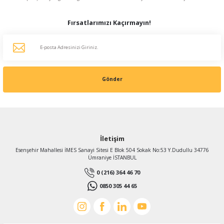
Fırsatlarımızı Kaçırmayın!
Gönder
İletişim
Esenşehir Mahallesi İMES Sanayi Sitesi E Blok 504 Sokak No:53 Y.Dudullu 34776
Ümraniye İSTANBUL
0 (216) 364 46 70
0850 305 44 65