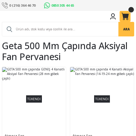
0 (216) 364 46 70
0850 305 44 65
ARA
Geta 500 Mm Çapında Aksiyal
Fan Pervanesi
TÜKENDİ
TÜKENDİ
Atmaca Fan
Atmaca Fan