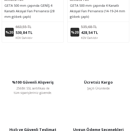
GETA 500 mm çapında GENİŞ 4
GETA 500 mm çapında 4 Kanatlı
Kanatlı Aksiyal Fan Pervanesi (28
Aksiyal Fan Pervanesi (14-19-24 mm
mm göbek çaplı)
göbek çaplı)
663,55 TL
535,68 TL
%20
%20
530,84 TL
428,54 TL
KDV Dahildir
KDV Dahildir
%100 Güvenli Alışveriş
Ücretsiz Kargo
256Bit SSL sertifikası ile
Şeçili Ürünlerde
tüm siparişleriniz güvende.
Hızlı ve Güvenli Teslimat
Uygun Ödeme Seçenekleri