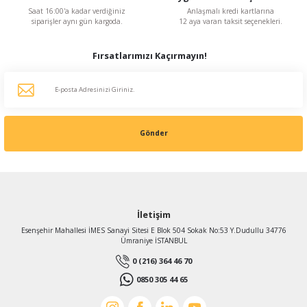
Saat 16:00'a kadar verdiğiniz
Anlaşmalı kredi kartlarına
siparişler aynı gün kargoda.
12 aya varan taksit seçenekleri.
Fırsatlarımızı Kaçırmayın!
Gönder
İletişim
Esenşehir Mahallesi İMES Sanayi Sitesi E Blok 504 Sokak No:53 Y.Dudullu 34776
Ümraniye İSTANBUL
0 (216) 364 46 70
0850 305 44 65