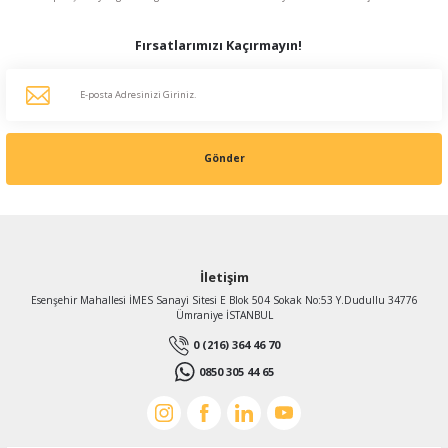
Fırsatlarımızı Kaçırmayın!
Gönder
İletişim
Esenşehir Mahallesi İMES Sanayi Sitesi E Blok 504 Sokak No:53 Y.Dudullu 34776
Ümraniye İSTANBUL
0 (216) 364 46 70
0850 305 44 65