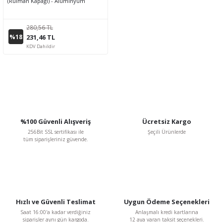
(Rulman Kapağı) - Alüminyum
280,56 TL
%18
231,46 TL
KDV Dahildir
%100 Güvenli Alışveriş
Ücretsiz Kargo
256Bit SSL sertifikası ile
Şeçili Ürünlerde
tüm siparişleriniz güvende.
Hızlı ve Güvenli Teslimat
Uygun Ödeme Seçenekleri
Saat 16:00'a kadar verdiğiniz
Anlaşmalı kredi kartlarına
siparişler aynı gün kargoda.
12 aya varan taksit seçenekleri.