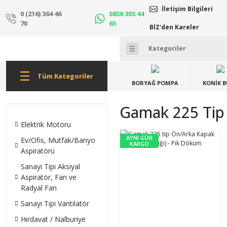
İletişim Bilgileri
0 (216) 364 46
0850 305 44
70
65
BİZ'den Kareler
Tüm Kategoriler
BORYAĞ POMPA
KONİK 
Gamak 225 Tip
Elektrik Motoru
AYNI GÜN
Ev/Ofis, Mutfak/Banyo
KARGO
Aspiratörü
Sanayi Tipi Aksiyal
Aspiratör, Fan ve
Radyal Fan
Sanayi Tipi Vantilatör
Hırdavat / Nalburiye