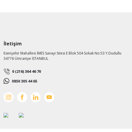
İletişim
Esenşehir Mahallesi İMES Sanayi Sitesi E Blok 504 Sokak No:53 Y.Dudullu
34776 Ümraniye İSTANBUL
0 (216) 364 46 70
0850 305 44 65