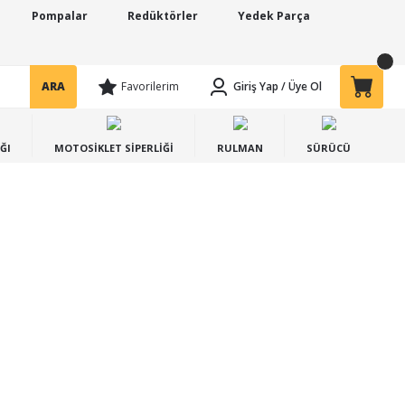
Pompalar
Redüktörler
Yedek Parça
ARA
Favorilerim
Giriş Yap
/
Üye Ol
ĞI
MOTOSİKLET SİPERLİĞİ
RULMAN
SÜRÜCÜ