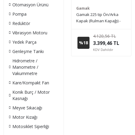
Otomasyon Ürünü
Gamak
Pompa
Gamak 225 tip Ön/Arka
Kapak (Rulman Kapağı) -
Redüktör
Pik Döküm
Vibrasyon Motoru
4.120,56 TL
Yedek Parça
%18
3.399,46 TL
KDV Dahildir
Genleşme Tankı
Hidrometre /
Manometre /
Vakummetre
Kare/Kompakt Fan
Konik Burç / Motor
Kasnağı
Meyve Sıkacağı
Motor Kızağı
Motosiklet Siperliği