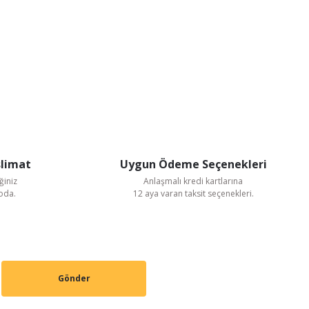
slimat
Uygun Ödeme Seçenekleri
ğiniz
Anlaşmalı kredi kartlarına
goda.
12 aya varan taksit seçenekleri.
Gönder