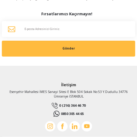
Fırsatlarımızı Kaçırmayın!
Gönder
İletişim
Esenşehir Mahallesi İMES Sanayi Sitesi E Blok 504 Sokak No:53 Y.Dudullu 34776
Ümraniye İSTANBUL
0 (216) 364 46 70
0850 305 44 65