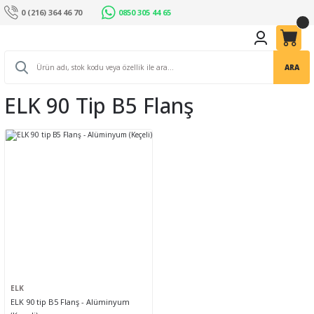
0 (216) 364 46 70
0850 305 44 65
ARA
ELK 90 Tip B5 Flanş
ELK
ELK 90 tip B5 Flanş - Alüminyum