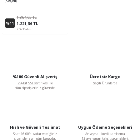
(Keçeli)
1.364,65 TL
%11
1.221,36 TL
KDV Dahildir
%100 Güvenli Alışveriş
Ücretsiz Kargo
256Bit SSL sertifikası ile
Şeçili Ürünlerde
tüm siparişleriniz güvende.
Hızlı ve Güvenli Teslimat
Uygun Ödeme Seçenekleri
Saat 16:00'a kadar verdiğiniz
Anlaşmalı kredi kartlarına
siparişler aynı gün kargoda.
12 aya varan taksit seçenekleri.