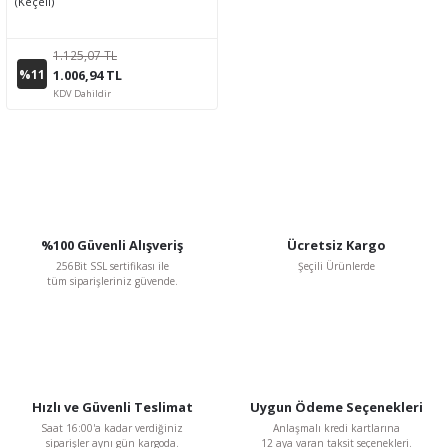
(Keçeli)
1.125,07 TL
%11
1.006,94 TL
KDV Dahildir
%100 Güvenli Alışveriş
Ücretsiz Kargo
256Bit SSL sertifikası ile
Şeçili Ürünlerde
tüm siparişleriniz güvende.
Hızlı ve Güvenli Teslimat
Uygun Ödeme Seçenekleri
Saat 16:00'a kadar verdiğiniz
Anlaşmalı kredi kartlarına
siparişler aynı gün kargoda.
12 aya varan taksit seçenekleri.