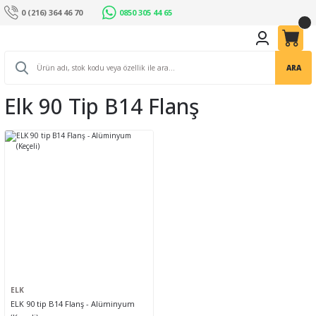
0 (216) 364 46 70
0850 305 44 65
ARA
Elk 90 Tip B14 Flanş
ELK
ELK 90 tip B14 Flanş - Alüminyum