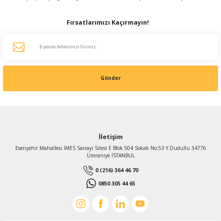
Fırsatlarımızı Kaçırmayın!
Gönder
İletişim
Esenşehir Mahallesi İMES Sanayi Sitesi E Blok 504 Sokak No:53 Y.Dudullu 34776
Ümraniye İSTANBUL
0 (216) 364 46 70
0850 305 44 65