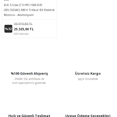
ELK 5.5 kw (7.5 HP) 1500 D/D
(3EL132S4C) 380 V Trifaze IE3 Elektrik
Motoru - Alüminyum
36.970,80 TL
%32
25.325,00 TL
KDV Dahildir
%100 Güvenli Alışveriş
Ücretsiz Kargo
256Bit SSL sertifikası ile
Şeçili Ürünlerde
tüm siparişleriniz güvende.
Hızlı ve Güvenli Teslimat
Uygun Ödeme Seçenekleri