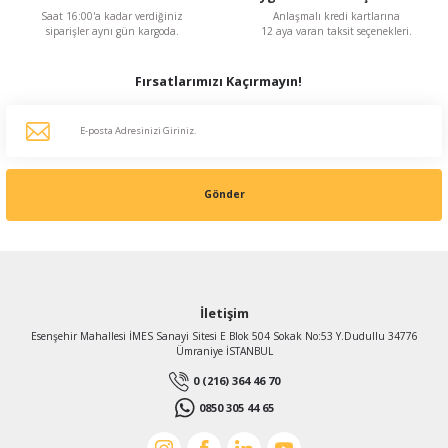
Saat 16:00'a kadar verdiğiniz
Anlaşmalı kredi kartlarına
siparişler aynı gün kargoda.
12 aya varan taksit seçenekleri.
Fırsatlarımızı Kaçırmayın!
Gönder
İletişim
Esenşehir Mahallesi İMES Sanayi Sitesi E Blok 504 Sokak No:53 Y.Dudullu 34776
Ümraniye İSTANBUL
0 (216) 364 46 70
0850 305 44 65