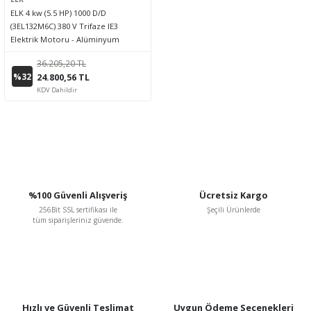
ELK 4 kw (5.5 HP) 1000 D/D
(3EL132M6C) 380 V Trifaze IE3
Elektrik Motoru - Alüminyum
36.205,20 TL
%32
24.800,56 TL
KDV Dahildir
%100 Güvenli Alışveriş
Ücretsiz Kargo
256Bit SSL sertifikası ile
Şeçili Ürünlerde
tüm siparişleriniz güvende.
Hızlı ve Güvenli Teslimat
Uygun Ödeme Seçenekleri