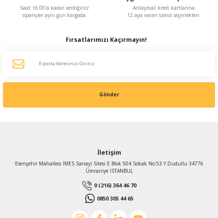
Saat 16:00'a kadar verdiğiniz
Anlaşmalı kredi kartlarına
siparişler aynı gün kargoda.
12 aya varan taksit seçenekleri.
Fırsatlarımızı Kaçırmayın!
Gönder
İletişim
Esenşehir Mahallesi İMES Sanayi Sitesi E Blok 504 Sokak No:53 Y.Dudullu 34776
Ümraniye İSTANBUL
0 (216) 364 46 70
0850 305 44 65