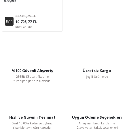
(Keçeli)
11.961,75 TL
%11
10.705,77 TL
KDV Dahildir
%100 Güvenli Alışveriş
Ücretsiz Kargo
256Bit SSL sertifikası ile
Şeçili Ürünlerde
tüm siparişleriniz güvende.
Hızlı ve Güvenli Teslimat
Uygun Ödeme Seçenekleri
Saat 16:00'a kadar verdiğiniz
Anlaşmalı kredi kartlarına
siparişler aynı gün kargoda.
12 aya varan taksit seçenekleri.