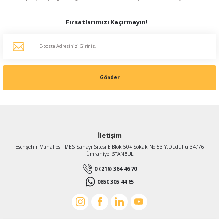
Fırsatlarımızı Kaçırmayın!
Gönder
İletişim
Esenşehir Mahallesi İMES Sanayi Sitesi E Blok 504 Sokak No:53 Y.Dudullu 34776
Ümraniye İSTANBUL
0 (216) 364 46 70
0850 305 44 65