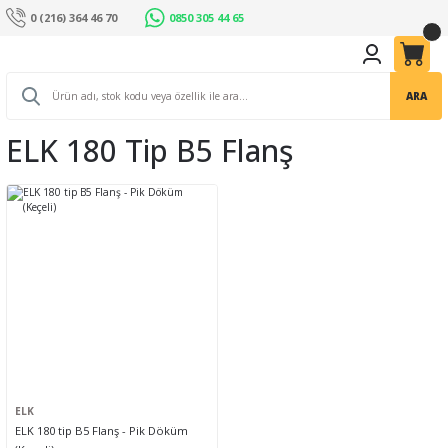
0 (216) 364 46 70
0850 305 44 65
ARA
ELK 180 Tip B5 Flanş
ELK
ELK 180 tip B5 Flanş - Pik Döküm