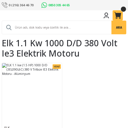
0 (216) 364 46 70
0850 305 44 65
ARA
Elk 1.1 Kw 1000 D/d 380 Volt
Ie3 Elektrik Motoru
YENİ
ELK