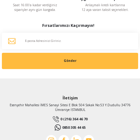
Saat 16:00'a kadar verdiğiniz
Anlaşmalı kredi kartlarına
siparişler aynı gün kargoda.
12 aya varan taksit seçenekleri.
Fırsatlarımızı Kaçırmayın!
Gönder
İletişim
Esenşehir Mahallesi İMES Sanayi Sitesi E Blok 504 Sokak No:53 Y.Dudullu 34776
Ümraniye İSTANBUL
0 (216) 364 46 70
0850 305 44 65