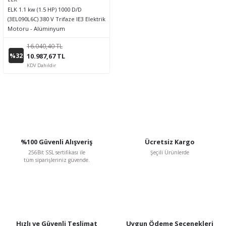
ELK 1.1 kw (1.5 HP) 1000 D/D
(3EL090L6C) 380 V Trifaze IE3 Elektrik
Motoru - Alüminyum
16.040,40 TL
%32
10.987,67 TL
KDV Dahildir
%100 Güvenli Alışveriş
Ücretsiz Kargo
256Bit SSL sertifikası ile
Şeçili Ürünlerde
tüm siparişleriniz güvende.
Hızlı ve Güvenli Teslimat
Uygun Ödeme Seçenekleri