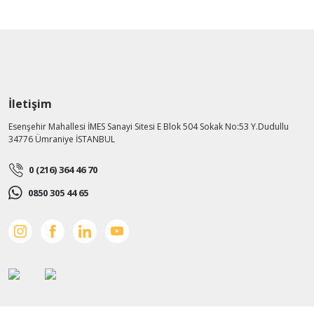
İletişim
Esenşehir Mahallesi İMES Sanayi Sitesi E Blok 504 Sokak No:53 Y.Dudullu
34776 Ümraniye İSTANBUL
0 (216) 364 46 70
0850 305 44 65