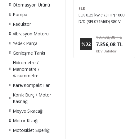
Otomasyon Ürünü
ELK
Pompa
ELK 0.25 kw (1/3 HP) 1000
D/D (3EL071M6D) 380 V
Redüktör
Trifaze IE3 Elektrik Motoru -
Vibrasyon Motoru
Alüminyum
10.738,80 TL
Yedek Parça
%32
7.356,08 TL
KDV Dahildir
Genleşme Tankı
Hidrometre /
Manometre /
Vakummetre
Kare/Kompakt Fan
Konik Burç / Motor
Kasnağı
Meyve Sıkacağı
Motor Kızağı
Motosiklet Siperliği