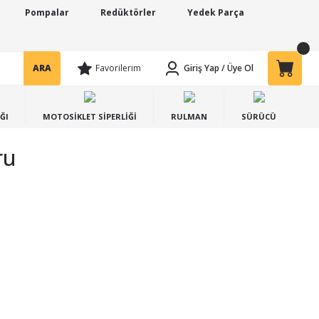
Pompalar
Redüktörler
Yedek Parça
ARA
Favorilerim
Giriş Yap
/
Üye Ol
ĞI
MOTOSİKLET SİPERLİĞİ
RULMAN
SÜRÜCÜ
ru