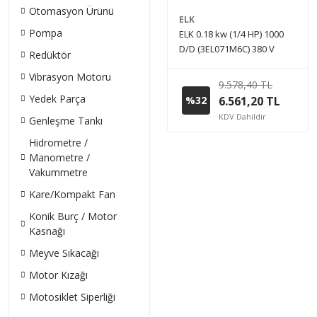
Otomasyon Ürünü
ELK
Pompa
ELK 0.18 kw (1/4 HP) 1000
D/D (3EL071M6C) 380 V
Redüktör
Trifaze IE3 Elektrik Motoru -
Vibrasyon Motoru
Alüminyum
9.578,40 TL
Yedek Parça
%32
6.561,20 TL
KDV Dahildir
Genleşme Tankı
Hidrometre /
Manometre /
Vakummetre
Kare/Kompakt Fan
Konik Burç / Motor
Kasnağı
Meyve Sıkacağı
Motor Kızağı
Motosiklet Siperliği