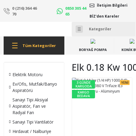
İletişim Bilgileri
0 (216) 364 46
0850 305 44
70
65
BİZ'den Kareler
Tüm Kategoriler
BORYAĞ POMPA
KONİK 
Elk 0.18 Kw 10
Elektrik Motoru
3 GÜNDE
YENİ
Ev/Ofis, Mutfak/Banyo
KARGODA
Aspiratörü
KARGO
BEDAVA
Sanayi Tipi Aksiyal
Aspiratör, Fan ve
Radyal Fan
Sanayi Tipi Vantilatör
Hırdavat / Nalburiye