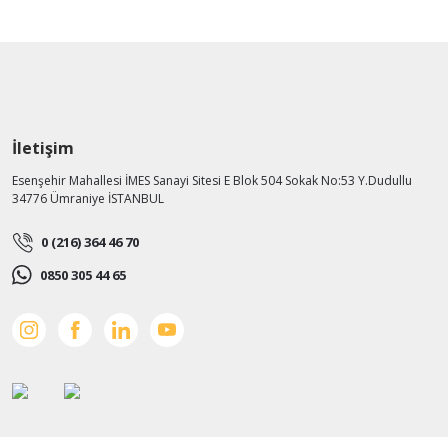
İletişim
Esenşehir Mahallesi İMES Sanayi Sitesi E Blok 504 Sokak No:53 Y.Dudullu
34776 Ümraniye İSTANBUL
0 (216) 364 46 70
0850 305 44 65