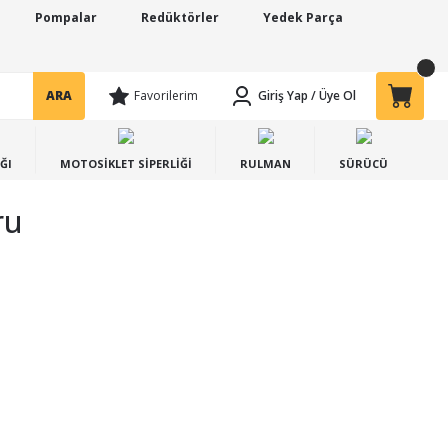
Pompalar
Redüktörler
Yedek Parça
ARA
Favorilerim
Giriş Yap
/
Üye Ol
ĞI
MOTOSİKLET SİPERLİĞİ
RULMAN
SÜRÜCÜ
ru