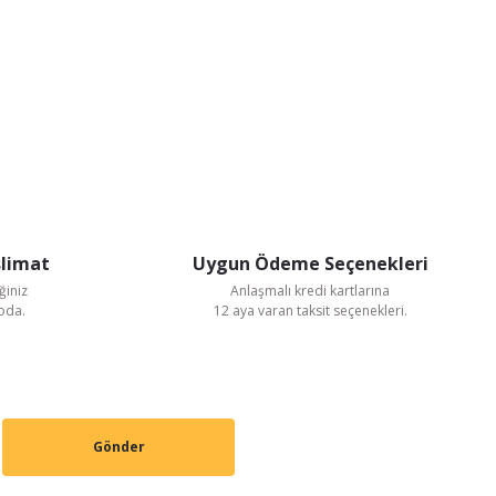
slimat
Uygun Ödeme Seçenekleri
ğiniz
Anlaşmalı kredi kartlarına
goda.
12 aya varan taksit seçenekleri.
Gönder