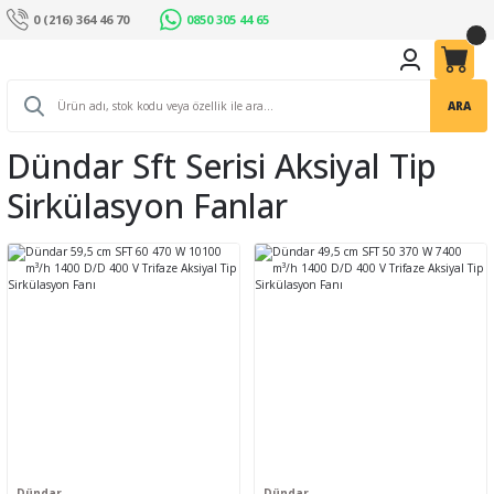
0 (216) 364 46 70
0850 305 44 65
ARA
Dündar Sft Serisi Aksiyal Tip
Sirkülasyon Fanlar
Dündar
Dündar