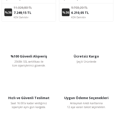
11.326,80 TL
9.703,20 TL
%36
%36
7.249,15 TL
6.210,05 TL
KDV Dahildir
KDV Dahildir
%100 Güvenli Alışveriş
Ücretsiz Kargo
256Bit SSL sertifikası ile
Şeçili Ürünlerde
tüm siparişleriniz güvende.
Hızlı ve Güvenli Teslimat
Uygun Ödeme Seçenekleri
Saat 16:00'a kadar verdiğiniz
Anlaşmalı kredi kartlarına
siparişler aynı gün kargoda.
12 aya varan taksit seçenekleri.