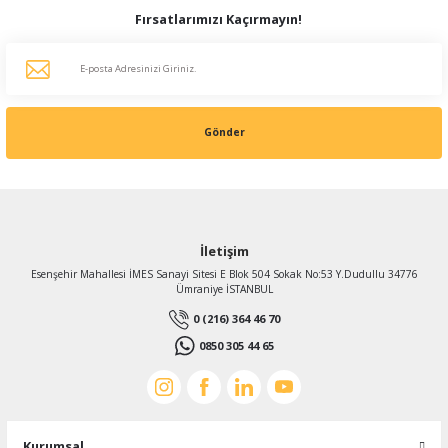
Fırsatlarımızı Kaçırmayın!
Gönder
İletişim
Esenşehir Mahallesi İMES Sanayi Sitesi E Blok 504 Sokak No:53 Y.Dudullu 34776
Ümraniye İSTANBUL
0 (216) 364 46 70
0850 305 44 65
Kurumsal