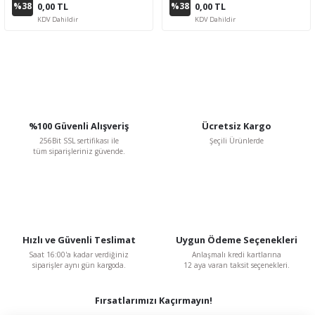
%38
%38
0,00 TL
0,00 TL
KDV Dahildir
KDV Dahildir
%100 Güvenli Alışveriş
Ücretsiz Kargo
256Bit SSL sertifikası ile
Şeçili Ürünlerde
tüm siparişleriniz güvende.
Hızlı ve Güvenli Teslimat
Uygun Ödeme Seçenekleri
Saat 16:00'a kadar verdiğiniz
Anlaşmalı kredi kartlarına
siparişler aynı gün kargoda.
12 aya varan taksit seçenekleri.
Fırsatlarımızı Kaçırmayın!