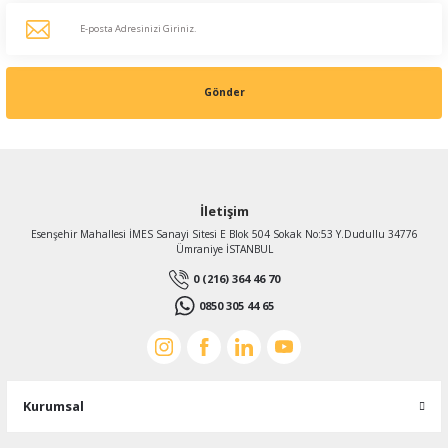
Gönder
İletişim
Esenşehir Mahallesi İMES Sanayi Sitesi E Blok 504 Sokak No:53 Y.Dudullu 34776
Ümraniye İSTANBUL
0 (216) 364 46 70
0850 305 44 65
Kurumsal