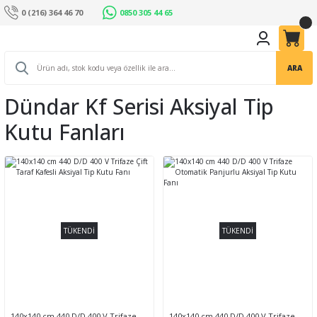
0 (216) 364 46 70
0850 305 44 65
ARA
Dündar Kf Serisi Aksiyal Tip
Kutu Fanları
TÜKENDİ
TÜKENDİ
140x140 cm 440 D/D 400 V Trifaze
140x140 cm 440 D/D 400 V Trifaze