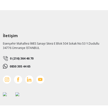
İletişim
Esenşehir Mahallesi İMES Sanayi Sitesi E Blok 504 Sokak No:53 Y.Dudullu
34776 Ümraniye İSTANBUL
0 (216) 364 46 70
0850 305 44 65