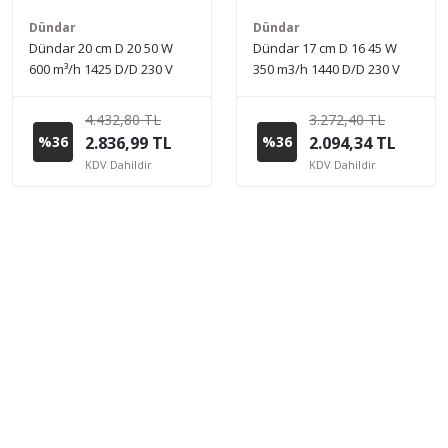
Dündar
Dündar
Dündar 20 cm D 20 50 W
Dündar 17 cm D 16 45 W
600 m³/h 1425 D/D 230 V
350 m3/h 1440 D/D 230 V
Monofaze Ev Duvar Tipi
Monofaze Ev Duvar Tipi
Aksiyal Fan
Aksiyal Fan
4.432,80 TL
3.272,40 TL
%36
2.836,99 TL
%36
2.094,34 TL
KDV Dahildir
KDV Dahildir