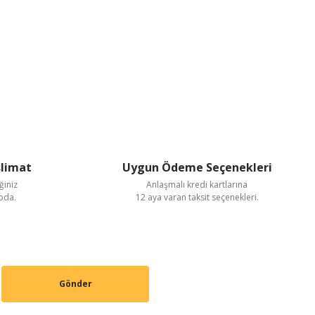
slimat
Uygun Ödeme Seçenekleri
ğiniz
Anlaşmalı kredi kartlarına
goda.
12 aya varan taksit seçenekleri.
Gönder