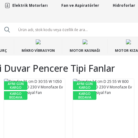
Elektrik Motorları
Fan ve Aspiratörler
Hidroforlar
BURÇ
MİKRO VİBRASYON
MOTOR KASNAĞI
MOTOR KIZA
i Duvar Pencere Tipi Fanlar
AYNI GÜN
AYNI GÜN
KARGO
KARGO
KARGO
KARGO
BEDAVA
BEDAVA