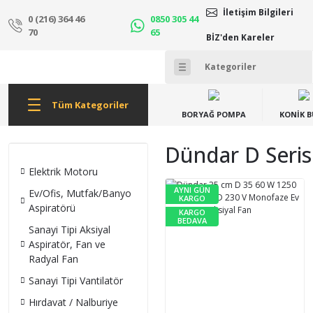
İletişim Bilgileri
0 (216) 364 46
0850 305 44
70
65
BİZ'den Kareler
Tüm Kategoriler
BORYAĞ POMPA
KONİK 
Dündar D Seris
Elektrik Motoru
AYNI GÜN
Ev/Ofis, Mutfak/Banyo
KARGO
Aspiratörü
KARGO
BEDAVA
Sanayi Tipi Aksiyal
Aspiratör, Fan ve
Radyal Fan
Sanayi Tipi Vantilatör
Hırdavat / Nalburiye