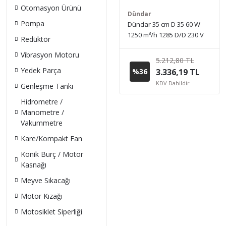
Otomasyon Ürünü
Dündar
Pompa
Dündar 35 cm D 35 60 W
1250 m³/h 1285 D/D 230 V
Redüktör
Monofaze Ev Duvar Tipi
Vibrasyon Motoru
Aksiyal Fan
5.212,80 TL
Yedek Parça
%36
3.336,19 TL
KDV Dahildir
Genleşme Tankı
Hidrometre /
Manometre /
Vakummetre
Kare/Kompakt Fan
Konik Burç / Motor
Kasnağı
Meyve Sıkacağı
Motor Kızağı
Motosiklet Siperliği