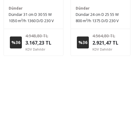
Dündar
Dündar
Dündar 31 cm D 30 55 W
Dündar 24 cm D 25 55 W
1050 m³/h 1360 D/D 230 V
800 m³/h 1375 D/D 230 V
Monofaze Ev Duvar Tipi
Monofaze Ev Duvar Tipi
Aksiyal Fan
Aksiyal Fan
4.948,80 TL
4.564,80 TL
%36
3.167,23 TL
%36
2.921,47 TL
KDV Dahildir
KDV Dahildir