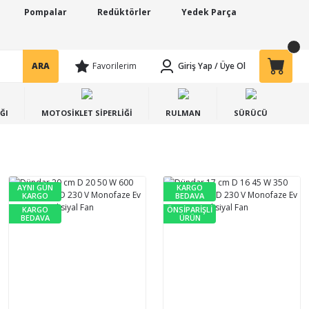
Pompalar
Redüktörler
Yedek Parça
ARA
Favorilerim
Giriş Yap
/
Üye Ol
ĞI
MOTOSİKLET SİPERLİĞİ
RULMAN
SÜRÜCÜ
AYNI GÜN
KARGO
KARGO
BEDAVA
KARGO
ÖNSİPARİŞLİ
BEDAVA
ÜRÜN