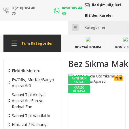
İletişim Bilgileri
0 (216) 364 46
0850 305 44
70
65
BİZ'den Kareler
Tüm Kategoriler
BORYAĞ POMPA
KONİK 
Bez Sıkma Maki
Elektrik Motoru
AYNI GÜN
YENİ
Ev/Ofis, Mutfak/Banyo
KARGO
Aspiratörü
KARGO
BEDAVA
Sanayi Tipi Aksiyal
Aspiratör, Fan ve
Radyal Fan
Sanayi Tipi Vantilatör
Hırdavat / Nalburiye