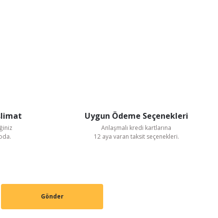
slimat
Uygun Ödeme Seçenekleri
ğiniz
Anlaşmalı kredi kartlarına
goda.
12 aya varan taksit seçenekleri.
Gönder