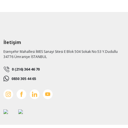
İletişim
Esenşehir Mahallesi İMES Sanayi Sitesi E Blok 504 Sokak No:53 Y.Dudullu
34776 Ümraniye İSTANBUL
0 (216) 364 46 70
0850 305 44 65