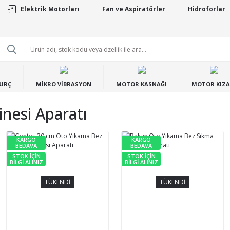
Elektrik Motorları
Fan ve Aspiratörler
Hidroforlar
BURÇ
MİKRO VİBRASYON
MOTOR KASNAĞI
MOTOR KIZA
nesi Aparatı
KARGO
KARGO
BEDAVA
BEDAVA
STOK İÇİN
STOK İÇİN
BİLGİ ALINIZ
BİLGİ ALINIZ
TÜKENDİ
TÜKENDİ