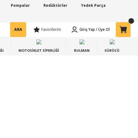
Pompalar
Redüktörler
Yedek Parça
ARA
Favorilerim
Giriş Yap
/
Üye Ol
ĞI
MOTOSİKLET SİPERLİĞİ
RULMAN
SÜRÜCÜ